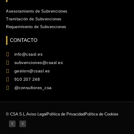
Asesoramiento de Subvenciones
Tramitación de Subvenciones
Requerimiento de Subvenciones
CONTACTO
info@csasl.es
subvenciones@csasl.es
gestion@csasl.es
910 207 248
@consultores_csa
© CSA S.L.
Aviso Legal
Política de Privacidad
Política de Cookies
T
F
w
a
i
c
t
e
t
b