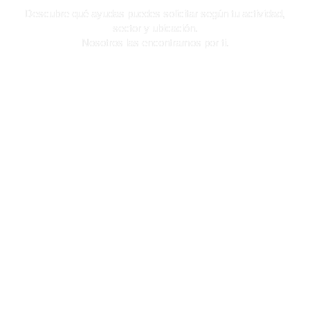
Descubre qué ayudas puedes solicitar según tu actividad,
sector y ubicación.
Nosotros las encontramos por ti.