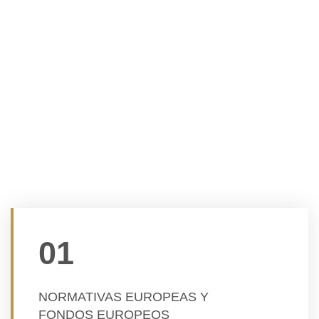
ventaja competitiva
En
CSA SL
contamos con una sólida experiencia en:
01
NORMATIVAS EUROPEAS Y
FONDOS EUROPEOS